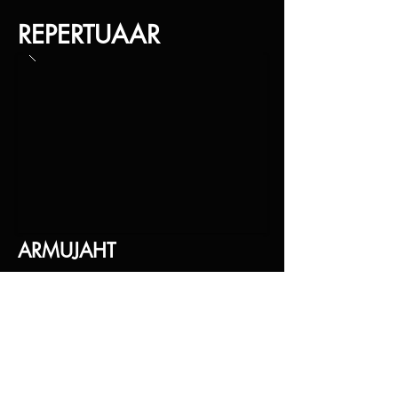
REPERTUAAR
ARMUJAHT
Humoorikas teatraalne burleskietteaste
sensuaalse toolitantsu ning šokeeriva
paljastusega. Publiku hulgast valitakse
välja ka järgmine Brigitte'i armastatu!
Lõbus, üllatav ning põnev!
Kestus: 15:00 min