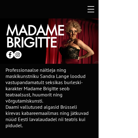
MADAME
BRIGITTE
Professionaalse näitleja ning
maskikunstniku Sandra Lange loodud
vastupandamatult seksikas burleski-
karakter Madame Brigitte seob
teatraalsust, huumorit ning
võrgutamiskunsti.
Daami vallutused algasid Brüsseli
kirevas kabareemaailmas ning jätkuvad
nüüd Eesti lavalaudadel nii teatris kui
pidudel.