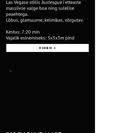
Las Vegase stiilis
burlesque'i
etteaste
massiivse valge boa ning sulelise
peaehtega.
Lõbus, glamuurne, kelmikas, võrgutav.
Kestus: 7:20 min
Vajalik esinemiseks: 3x3x3m pind
Video >