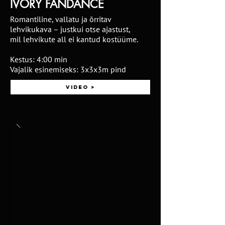
IVORY FANDANCE
Romantiline, vallatu ja õrritav
lehvikukava – justkui otse ajastust,
mil lehvikute all ei kantud kostüüme.
Kestus: 4:00 min
Vajalik esinemiseks: 3x3x3m pind
Video >