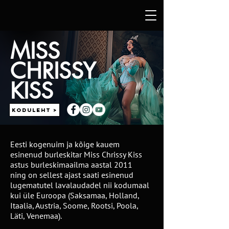
MISS
CHRISSY
KISS
Koduleht >
Eesti kogenuim ja kõige kauem
esinenud burleskitar Miss Chrissy Kiss
astus burleskimaailma aastal 2011
ning on sellest ajast saati esinenud
lugematutel lavalaudadel nii kodumaal
kui üle Euroopa (Saksamaa, Holland,
Itaalia, Austria, Soome, Rootsi, Poola,
Läti, Venemaa).