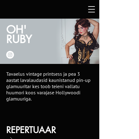
OH'
RUBY
Tavaelus vintage printsess ja pea 3
aastat lavalaudasid kaunistanud pin-up
glamuuritar kes toob teieni vallatu
huumori koos varajase Hollywoodi
glamuuriga.
REPERTUAAR